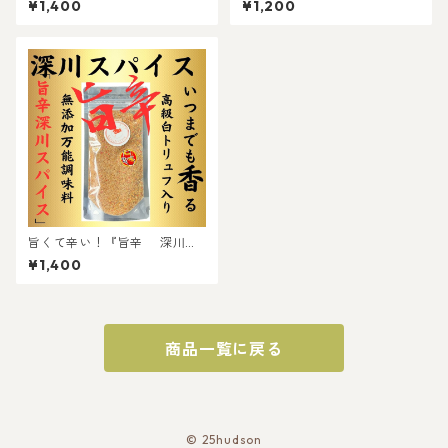
¥1,400
¥1,200
川スパイス』」
旨くて辛い！『旨辛 深川ス
パイス』
¥1,400
商品一覧に戻る
© 25hudson